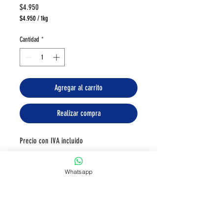
Precio
$4.950
$4.950
/
1kg
$4.950
por
Cantidad
*
1
Kilogramos
Agregar al carrito
Realizar compra
Precio con IVA incluido
Información de
Whatsapp
Producto
Frutas Congeladas Calidad IQF
Información
Posee un sabor dulce y ligeramente ácido. Puede 